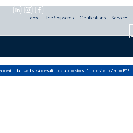
Home
The Shipyards
Certifications
Services
im o entenda, que deverá consultar para os devidos efeitos o site do Grupo ETE 