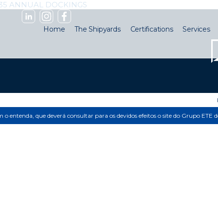
 35 ANNUAL DOCKINGS
Home
The Shipyards
Certifications
Services
im o entenda, que deverá consultar para os devidos efeitos o site do Grupo ETE 