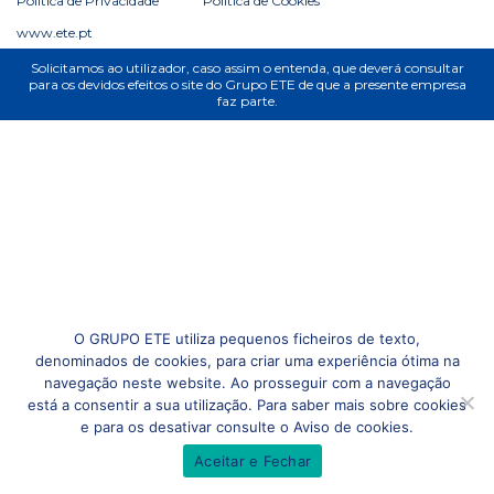
Política de Privacidade
Política de Cookies
www.ete.pt
Solicitamos ao utilizador, caso assim o entenda, que deverá consultar
para os devidos efeitos o site do Grupo ETE de que a presente empresa
faz parte.
O GRUPO ETE utiliza pequenos ficheiros de texto,
denominados de cookies, para criar uma experiência ótima na
navegação neste website. Ao prosseguir com a navegação
está a consentir a sua utilização. Para saber mais sobre cookies
e para os desativar consulte o Aviso de cookies.
Aceitar e Fechar