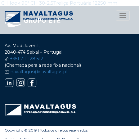
Navegação
C_Hook 90º CH 30-2,5
Treliça Portuária 12250 mm
nos
Toggle
naviga
Posts
Av. Mud Juvenil,
2840-474 Seixal – Portugal
+351 211 128 512
(Chamada para a rede fixa nacional)
navaltagus@navaltagus.pt
Copyright © 2019 | Todos os direitos reservados.