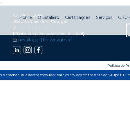
ios
Av. Mud Juvenil,
Home
O Estaleiro
Certificações
Serviços
GRUP
2840-474 Seixal – Portugal
+351 211 128 512
(Chamada para a rede fixa nacional)
navaltagus@navaltagus.pt
Política de P
im o entenda, que deverá consultar para os devidos efeitos o site do Grupo ETE 