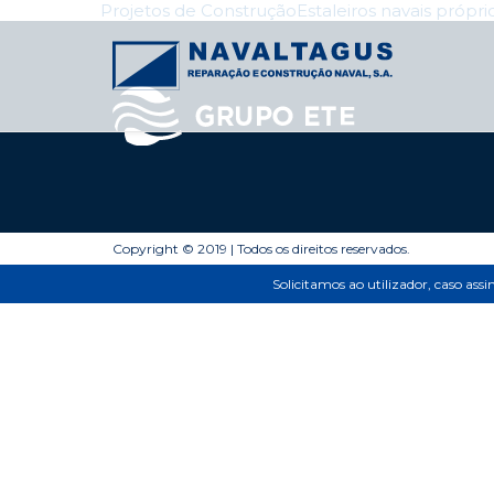
Navegação
Projetos de Construção
Estaleiros navais própr
nos
Posts
Copyright © 2019 | Todos os direitos reservados.
Solicitamos ao utilizador, caso ass