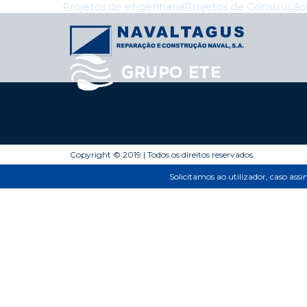
Navegação
Projetos de engenharia
Projetos de Construçã
nos
Posts
Copyright © 2019 | Todos os direitos reservados.
Solicitamos ao utilizador, caso ass