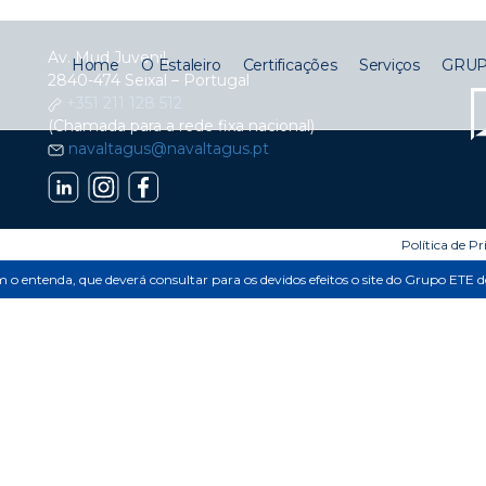
o
Av. Mud Juvenil,
Home
O Estaleiro
Certificações
Serviços
GRUP
2840-474 Seixal – Portugal
+351 211 128 512
(Chamada para a rede fixa nacional)
navaltagus@navaltagus.pt
Política de P
im o entenda, que deverá consultar para os devidos efeitos o site do Grupo ETE 