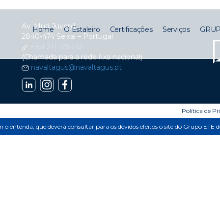
Av. Mud Juvenil,
Home
O Estaleiro
Certificações
Serviços
GRUP
2840-474 Seixal – Portugal
+351 211 128 512
(Chamada para a rede fixa nacional)
navaltagus@navaltagus.pt
Política de P
im o entenda, que deverá consultar para os devidos efeitos o site do Grupo ETE 