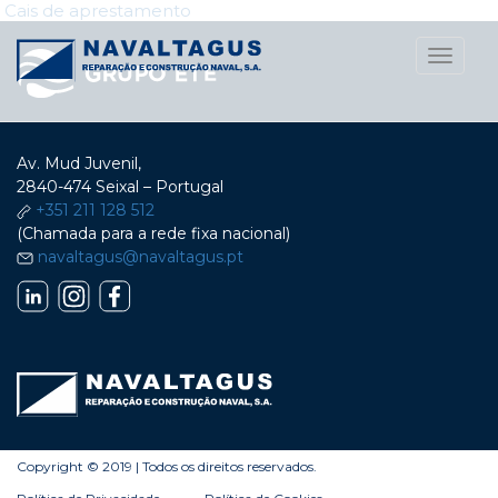
Navegação
Cais de aprestamento
nos
Toggle
naviga
Posts
Av. Mud Juvenil,
2840-474 Seixal – Portugal
+351 211 128 512
(Chamada para a rede fixa nacional)
navaltagus@navaltagus.pt
Copyright © 2019 | Todos os direitos reservados.