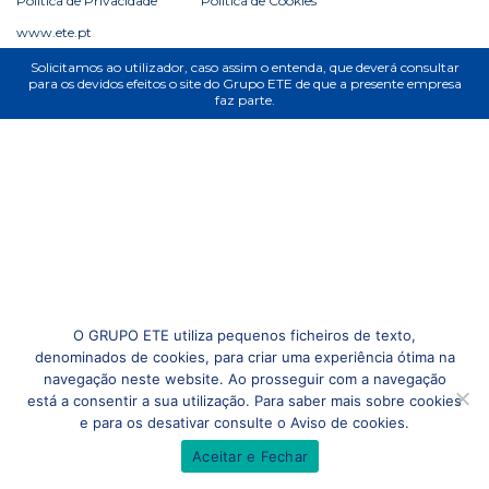
Política de Privacidade
Política de Cookies
www.ete.pt
Solicitamos ao utilizador, caso assim o entenda, que deverá consultar
para os devidos efeitos o site do Grupo ETE de que a presente empresa
faz parte.
O GRUPO ETE utiliza pequenos ficheiros de texto,
denominados de cookies, para criar uma experiência ótima na
navegação neste website. Ao prosseguir com a navegação
está a consentir a sua utilização. Para saber mais sobre cookies
e para os desativar consulte o Aviso de cookies.
Aceitar e Fechar